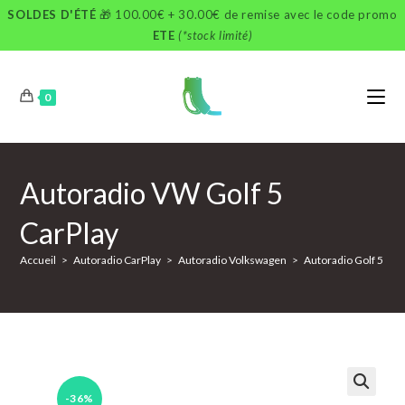
Skip
SOLDES D'ÉTÉ
🎁 100.00€ + 30.00€ de remise avec le code promo
to
ETE
(*stock limité)
content
0
Autoradio VW Golf 5
CarPlay
Accueil
>
Autoradio CarPlay
>
Autoradio Volkswagen
>
Autoradio Golf 5
>
-36%