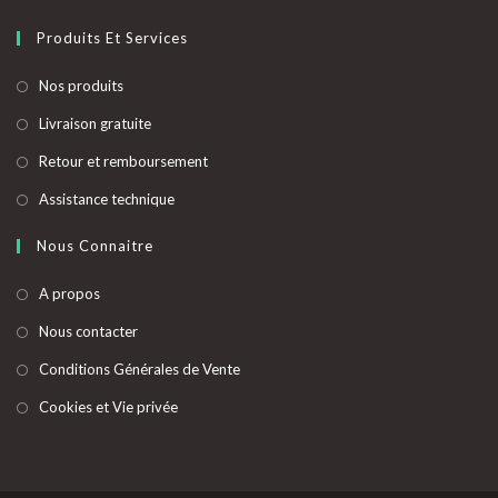
Produits Et Services
S’ouvre
Nos produits
dans
S’ouvre
Livraison gratuite
un
dans
S’ouvre
Retour et remboursement
nouvel
un
dans
onglet
S’ouvre
Assistance technique
nouvel
un
dans
onglet
nouvel
Nous Connaitre
un
onglet
nouvel
A propos
onglet
Nous contacter
Conditions Générales de Vente
Cookies et Vie privée