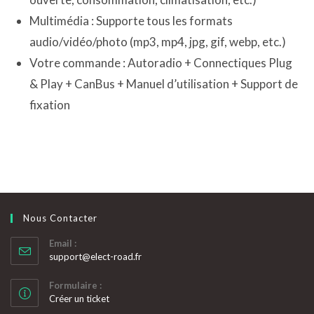
Multimédia : Supporte tous les formats
audio/vidéo/photo (mp3, mp4, jpg, gif, webp, etc.)
Votre commande : Autoradio + Connectiques Plug
& Play + CanBus + Manuel d’utilisation + Support de
fixation
Nous Contacter
Email :
S’ouvre
support@elect-road.fr
dans
votre
Formulaire :
application
Créer un ticket