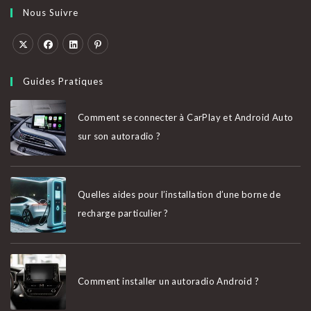
Nous Suivre
S’ouvre
S’ouvre
S’ouvre
S’ouvre
dans
dans
dans
dans
Guides Pratiques
un
un
un
un
nouvel
nouvel
nouvel
nouvel
Comment se connecter à CarPlay et Android Auto
onglet
onglet
onglet
onglet
sur son autoradio ?
Quelles aides pour l’installation d’une borne de
recharge particulier ?
Comment installer un autoradio Android ?