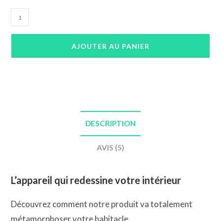
quantité
de
Autoradio
AJOUTER AU PANIER
VW
Golf
5
CarPlay
DESCRIPTION
AVIS (5)
L’appareil qui redessine votre intérieur
Découvrez comment notre produit va totalement
métamorphoser votre habitacle.