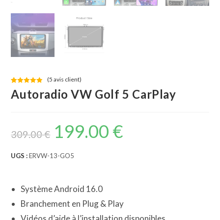
(
5
avis client)
Noté
5
5.00
Autoradio VW Golf 5 CarPlay
sur 5
basé sur
notations
199.00
€
Le
Le
client
prix
prix
309.00
€
initial
actuel
était :
est :
309.00 €.
199.00 €.
UGS :
ERVW-13-GO5
Système Android 16.0
Branchement en Plug & Play
Vidéos d’aide à l’installation disponibles