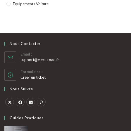
Equipements Voiture
Nous Contacter
Email :
S’ouvre
support@elect-road.fr
dans
votre
Formulaire :
application
Créer un ticket
Nous Suivre
S’ouvre
S’ouvre
S’ouvre
S’ouvre
dans
dans
dans
dans
Guides Pratiques
un
un
un
un