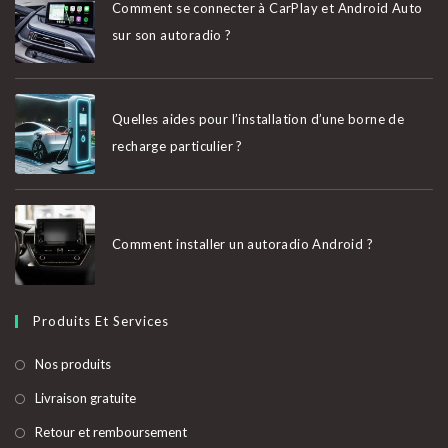
nouvel
nouvel
nouvel
nouvel
Comment se connecter à CarPlay et Android Auto
onglet
onglet
onglet
onglet
sur son autoradio ?
Quelles aides pour l’installation d’une borne de
recharge particulier ?
Comment installer un autoradio Android ?
Produits Et Services
S’ouvre
Nos produits
dans
S’ouvre
Livraison gratuite
un
dans
S’ouvre
Retour et remboursement
nouvel
un