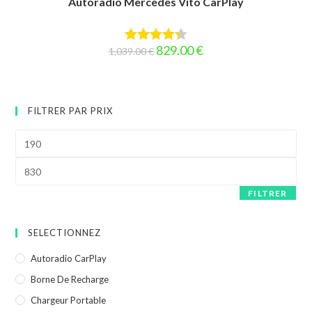
Autoradio Mercedes Vito CarPlay
Le
Le
829.00
€
1,039.00
€
Note
4.33
prix
prix
initial
actuel
sur 5
était :
est :
1,039.00 €.
829.00 €.
FILTRER PAR PRIX
Prix
min
Prix
max
FILTRER
SELECTIONNEZ
Autoradio CarPlay
Borne De Recharge
Chargeur Portable