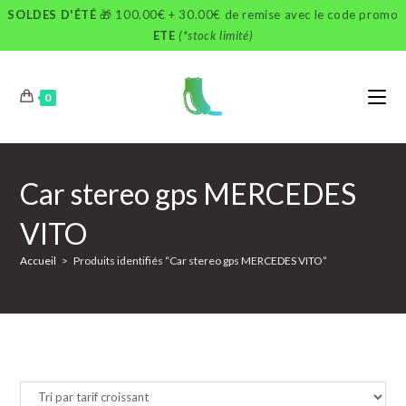
Skip
SOLDES D'ÉTÉ
🎁 100.00€ + 30.00€ de remise avec le code promo
to
ETE
(*stock limité)
content
0
Car stereo gps MERCEDES
VITO
Accueil
>
Produits identifiés “Car stereo gps MERCEDES VITO”