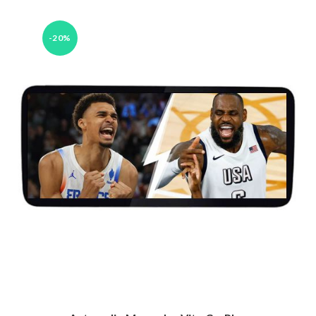
était :
est :
419.00 €.
229.00 €.
-20%