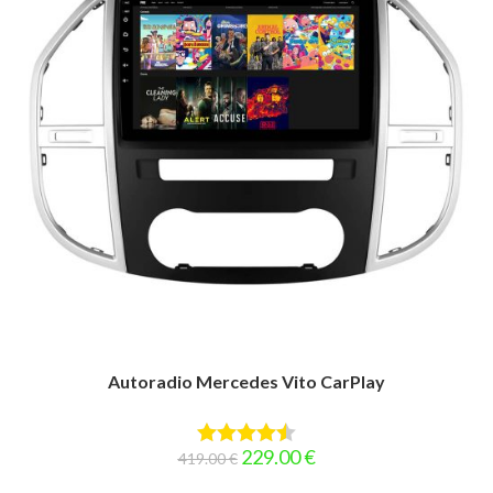
Autoradio Mercedes Vito CarPlay
Le
Le
229.00
€
419.00
€
Note
4.50
prix
prix
initial
actuel
sur 5