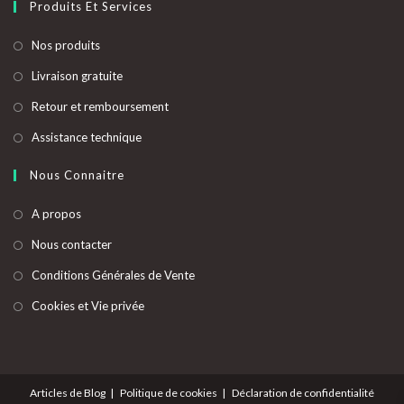
Produits Et Services
S’ouvre
Nos produits
dans
S’ouvre
Livraison gratuite
un
dans
S’ouvre
Retour et remboursement
nouvel
un
dans
onglet
S’ouvre
Assistance technique
nouvel
un
dans
onglet
nouvel
Nous Connaitre
un
onglet
nouvel
A propos
onglet
Nous contacter
Conditions Générales de Vente
Cookies et Vie privée
Articles de Blog
Politique de cookies
Déclaration de confidentialité