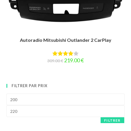
Autoradio Mitsubishi Outlander 2 CarPlay
Le
Le
219.00
€
309.00
€
Note
4.00
prix
prix
initial
actuel
sur 5
était :
est :
309.00 €.
219.00 €.
FILTRER PAR PRIX
Prix
min
Prix
max
FILTRER