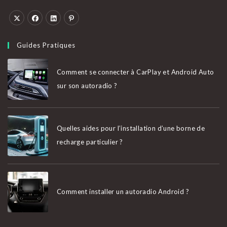
S’ouvre
S’ouvre
S’ouvre
S’ouvre
dans
dans
dans
dans
Guides Pratiques
un
un
un
un
nouvel
nouvel
nouvel
nouvel
Comment se connecter à CarPlay et Android Auto
onglet
onglet
onglet
onglet
sur son autoradio ?
Quelles aides pour l’installation d’une borne de
recharge particulier ?
Comment installer un autoradio Android ?