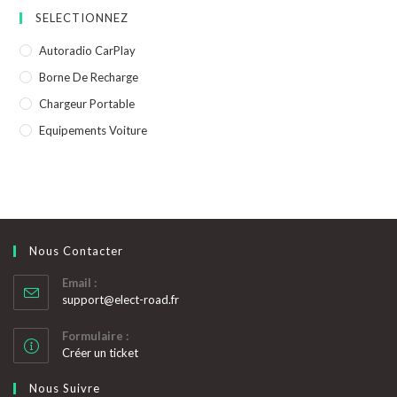
SELECTIONNEZ
Autoradio CarPlay
Borne De Recharge
Chargeur Portable
Equipements Voiture
Nous Contacter
Email :
S’ouvre
support@elect-road.fr
dans
votre
Formulaire :
application
Créer un ticket
Nous Suivre