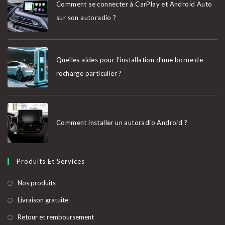
nouvel
nouvel
nouvel
nouvel
Comment se connecter à CarPlay et Android Auto
onglet
onglet
onglet
onglet
sur son autoradio ?
Quelles aides pour l’installation d’une borne de
recharge particulier ?
Comment installer un autoradio Android ?
Produits Et Services
S’ouvre
Nos produits
dans
S’ouvre
Livraison gratuite
un
dans
S’ouvre
Retour et remboursement
nouvel
un