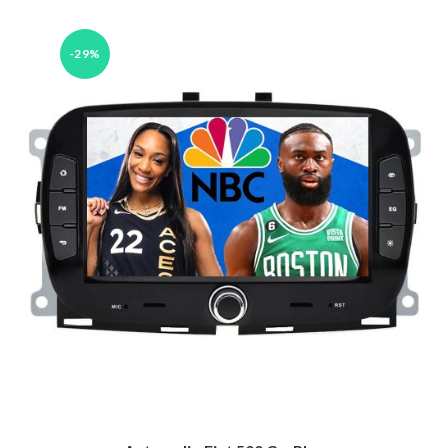
était :
est :
319.00 €.
229.00 €.
-29%