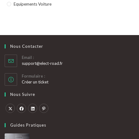
Equipements Voiture
Nous Contacter
Email :
S’ouvre
support@elect-road.fr
dans
votre
Formulaire :
application
Créer un ticket
Nous Suivre
S’ouvre
S’ouvre
S’ouvre
S’ouvre
dans
dans
dans
dans
Guides Pratiques
un
un
un
un