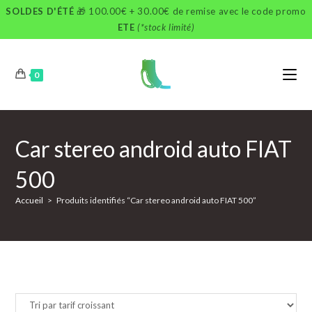
Skip
SOLDES D'ÉTÉ
🎁 100.00€ + 30.00€ de remise avec le code promo
to
ETE
(*stock limité)
content
0
Car stereo android auto FIAT
500
Accueil
>
Produits identifiés “Car stereo android auto FIAT 500”