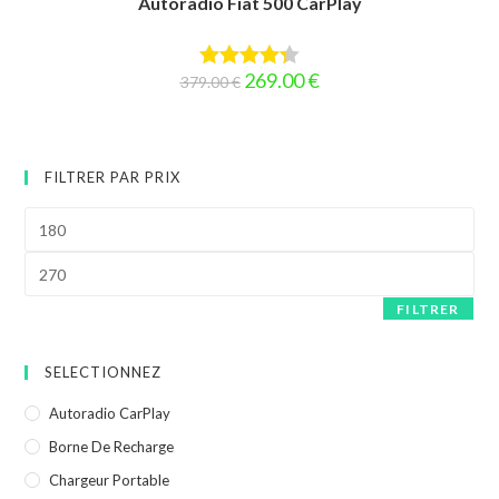
Autoradio Fiat 500 CarPlay
Le
Le
269.00
€
379.00
€
Note
4.33
prix
prix
initial
actuel
sur 5
était :
est :
379.00 €.
269.00 €.
FILTRER PAR PRIX
Prix
min
Prix
max
FILTRER
SELECTIONNEZ
Autoradio CarPlay
Borne De Recharge
Chargeur Portable