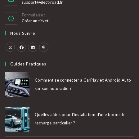
S’ouvre
support@elect-road.fr
dans
votre
Formulaire :
application
Créer un ticket
Nous Suivre
S’ouvre
S’ouvre
S’ouvre
S’ouvre
dans
dans
dans
dans
Guides Pratiques
un
un
un
un
nouvel
nouvel
nouvel
nouvel
Comment se connecter à CarPlay et Android Auto
onglet
onglet
onglet
onglet
sur son autoradio ?
Quelles aides pour l’installation d’une borne de
recharge particulier ?