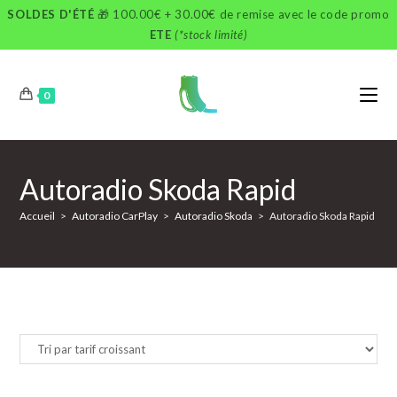
Skip
SOLDES D'ÉTÉ
🎁 100.00€ + 30.00€ de remise avec le code promo
to
ETE
(*stock limité)
content
0
Autoradio Skoda Rapid
Accueil
>
Autoradio CarPlay
>
Autoradio Skoda
>
Autoradio Skoda Rapid