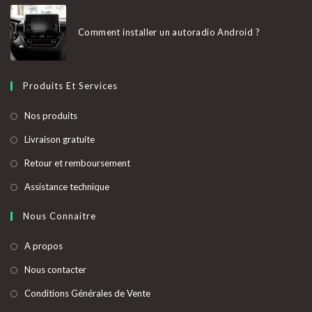
Comment installer un autoradio Android ?
Produits Et Services
S’ouvre
Nos produits
dans
S’ouvre
Livraison gratuite
un
dans
S’ouvre
Retour et remboursement
nouvel
un
dans
onglet
S’ouvre
Assistance technique
nouvel
un
dans
onglet
nouvel
Nous Connaitre
un
onglet
nouvel
A propos
onglet
Nous contacter
Conditions Générales de Vente