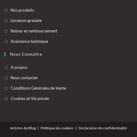
S’ouvre
Nos produits
dans
S’ouvre
Livraison gratuite
un
dans
S’ouvre
Retour et remboursement
nouvel
un
dans
onglet
S’ouvre
Assistance technique
nouvel
un
dans
onglet
nouvel
Nous Connaitre
un
onglet
nouvel
A propos
onglet
Nous contacter
Conditions Générales de Vente
Cookies et Vie privée
Articles de Blog
Politique de cookies
Déclaration de confidentialité