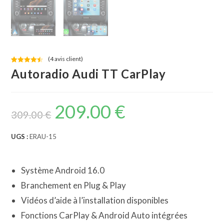
(
4
avis client)
Noté
4
4.50
Autoradio Audi TT CarPlay
sur 5
basé sur
notations
209.00
€
Le
Le
client
prix
prix
309.00
€
initial
actuel
était :
est :
309.00 €.
209.00 €.
UGS :
ERAU-15
Système Android 16.0
Branchement en Plug & Play
Vidéos d’aide à l’installation disponibles
Fonctions CarPlay & Android Auto intégrées