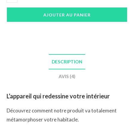
de
Autoradio
AJOUTER AU PANIER
Audi
TT
CarPlay
DESCRIPTION
AVIS (4)
L’appareil qui redessine votre intérieur
Découvrez comment notre produit va totalement
métamorphoser votre habitacle.