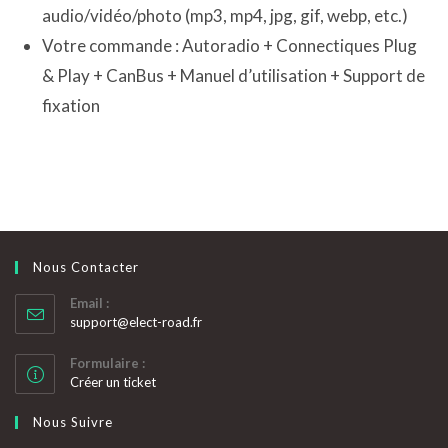
audio/vidéo/photo (mp3, mp4, jpg, gif, webp, etc.)
Votre commande : Autoradio + Connectiques Plug
& Play + CanBus + Manuel d’utilisation + Support de
fixation
Nous Contacter
Email :
S’ouvre
support@elect-road.fr
dans
votre
Formulaire :
application
Créer un ticket
Nous Suivre