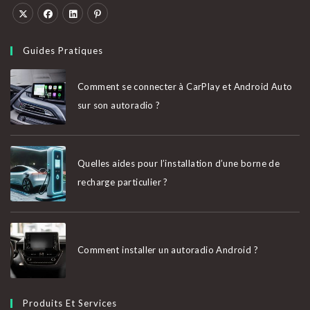
S’ouvre
S’ouvre
S’ouvre
S’ouvre
dans
dans
dans
dans
Guides Pratiques
un
un
un
un
nouvel
nouvel
nouvel
nouvel
Comment se connecter à CarPlay et Android Auto
onglet
onglet
onglet
onglet
sur son autoradio ?
Quelles aides pour l’installation d’une borne de
recharge particulier ?
Comment installer un autoradio Android ?
Produits Et Services