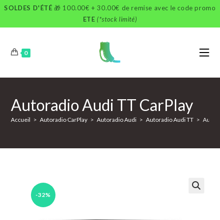
Skip
SOLDES D'ÉTÉ
🎁 100.00€ + 30.00€ de remise avec le code promo
to
ETE
(*stock limité)
content
0
Autoradio Audi TT CarPlay
Accueil
>
Autoradio CarPlay
>
Autoradio Audi
>
Autoradio Audi TT
>
Autora
-32%
🔍